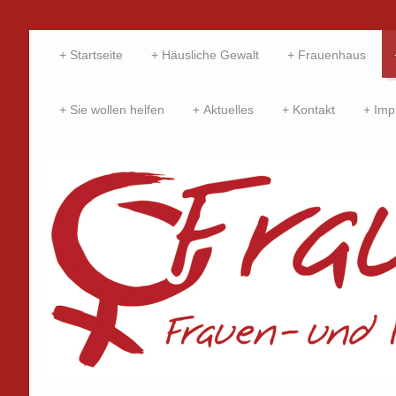
Startseite
Häusliche Gewalt
Frauenhaus
Sie wollen helfen
Aktuelles
Kontakt
Imp